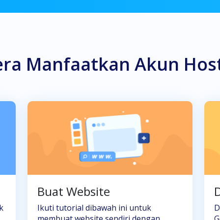
era Manfaatkan Akun Hos
Buat Website
D
k
Ikuti tutorial dibawah ini untuk
D
membuat website sendiri dengan
G