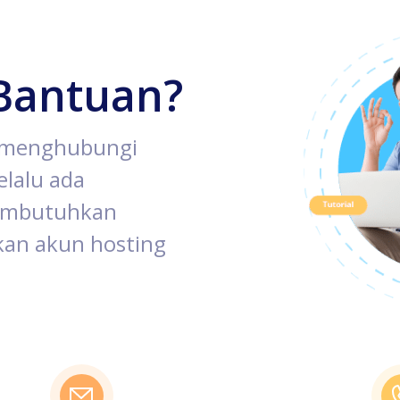
Bantuan?
k menghubungi
lalu ada
membutuhkan
an akun hosting