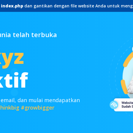
e
index.php
dan gantikan dengan file website Anda untuk meng
ia telah terbuka
xyz
tif
 email, dan mulai mendapatkan
hinkbig
#growbigger